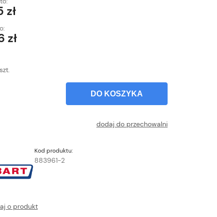
to:
5 zł
o:
6 zł
szt.
DO KOSZYKA
dodaj do przechowalni
Kod produktu:
883961-2
aj o produkt