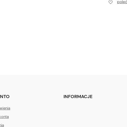
pole
ONTO
INFORMACJE
wienia
konta
nia