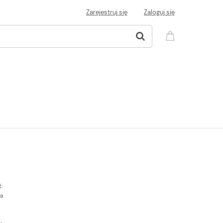
Zarejestruj się
Zaloguj się
:
a