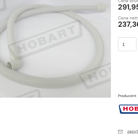
Cena brut
291,9
Cena nett
237,3
Producent:
zapyt