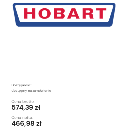
Dostępność:
dostępny na zamówienie
Cena brutto:
574,39 zł
Cena netto:
466,98 zł