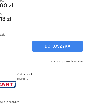
to:
,60 zł
o:
13 zł
szt.
DO KOSZYKA
dodaj do przechowalni
Kod produktu:
16431-2
aj o produkt