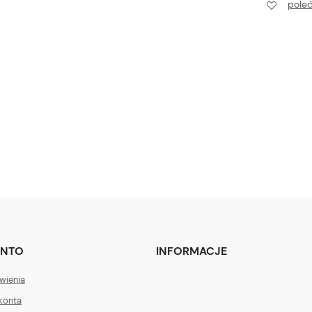
pole
ONTO
INFORMACJE
wienia
konta