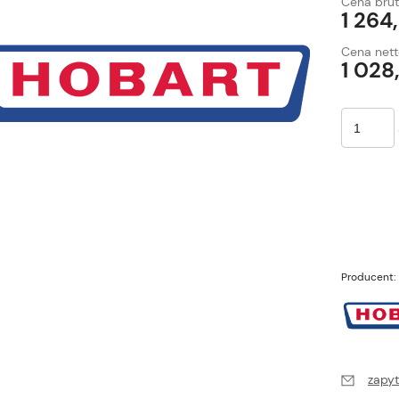
Cena brut
1 264
Cena nett
1 028,
Producent:
zapyt